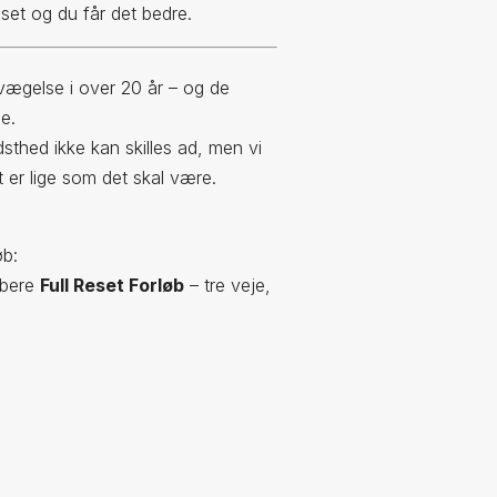
 set og du får det bedre.
ægelse i over 20 år – og de
e.
dsthed ikke kan skilles ad, men vi
t er lige som det skal være.
øb:
ybere
Full Reset Forløb
– tre veje,