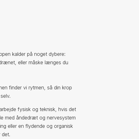
roppen kalder på noget dybere:
drænet, eller måske længes du
men finder vi rytmen, så din krop
selv.
arbejde fysisk og teknisk, hvis det
bejde med åndedræt og nervesystem
ing eller en flydende og organisk
r det.