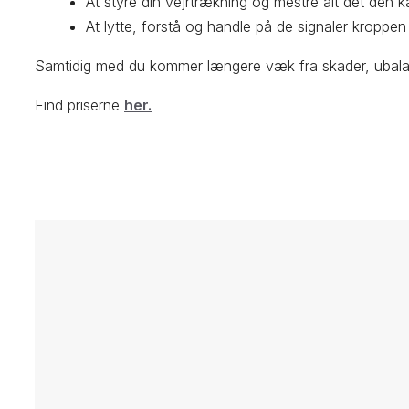
At styre din vejrtrækning og mestre alt det den k
At lytte, forstå og handle på de signaler kroppen
Samtidig med du kommer længere væk fra skader, ubalan
Find priserne
her.