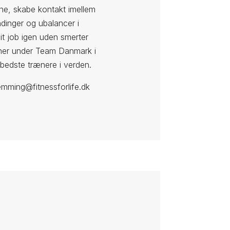
ne, skabe kontakt imellem
ndinger og ubalancer i
it job igen uden smerter
æner under Team Danmark i
e bedste trænere i verden.
emming@fitnessforlife.dk