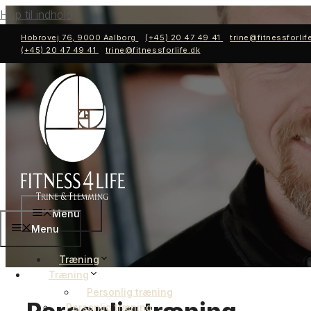
Hop til indhold
Hobrovej 76, 9000 Aalborg
(+45) 20 47 49 41
trine@fitnessforlif
(+45) 20 47 49 41
trine@fitnessforlife.dk
Menu
Menu
Træning
Træning
Personlig træning
Personlig træning