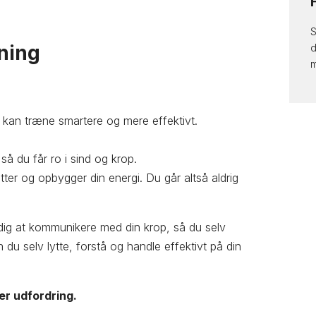
S
ning
d
m
u kan træne smartere og mere effektivt.
å du får ro i sind og krop.
øtter og opbygger din energi. Du går altså aldrig
re dig at kommunikere med din krop, så du selv
n du selv lytte, forstå og handle effektivt på din
ver udfordring.