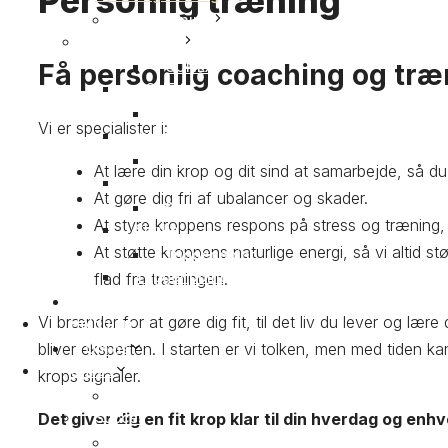
Personlig træning
Holdtræning
Holdtræning
CONEX
Få personlig coaching og træ
CONEX
Internal body flow
Vi er specialister i:
Internal body flow
Flow
At lære din krop og dit sind at samarbejde, så d
Flow
At gøre dig fri af ubalancer og skader.
Styrke
At styre kroppens respons på stress og træning, s
Styrke
At støtte kroppens naturlige energi, så vi altid st
Trigger point
Trigger point
flad fra træningen.
Holdplan
Vi brænder for at gøre dig fit, til det liv du lever og læ
Holdplan
bliver eksperten. I starten er vi tolken, men med tiden ka
Om os
Om os
krops signaler.
Succes
Succes
Det giver dig en fit krop klar til din hverdag og enh
Mød trænerne