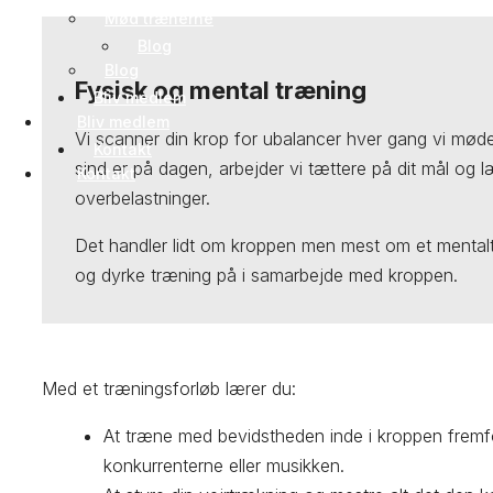
Mød trænerne
Blog
Blog
Fysisk og mental træning
Bliv medlem
Bliv medlem
Vi scanner din krop for ubalancer hver gang vi møde
Kontakt
sind er på dagen, arbejder vi tættere på dit mål og 
Kontakt
overbelastninger.
Det handler lidt om kroppen men mest om et mentalt
og dyrke træning på i samarbejde med kroppen.
Med et træningsforløb lærer du:
At træne med bevidstheden inde i kroppen fremfo
konkurrenterne eller musikken.