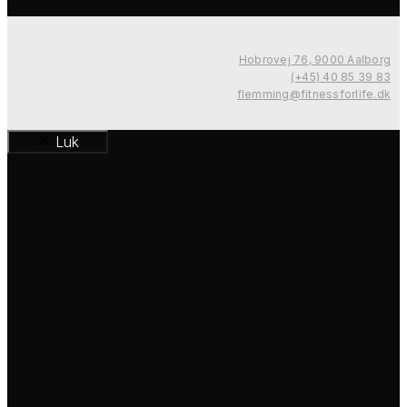
Hobrovej 76, 9000 Aalborg
(+45) 40 85 39 83
flemming@fitnessforlife.dk
Luk