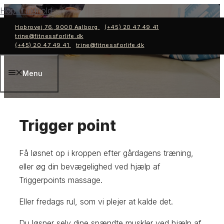
Hop til indhold
Hobrovej 76, 9000 Aalborg
(+45) 20 47 49 41
trine@fitnessforlife.dk
(+45) 20 47 49 41
trine@fitnessforlife.dk
Menu
Trigger point
Få løsnet op i kroppen efter gårdagens træning,
eller øg din bevægelighed ved hjælp af
Triggerpoints massage.
Eller fredags rul, som vi plejer at kalde det.
Du løsner selv dine spændte muskler ved hjælp af