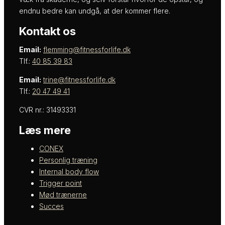
endnu bedre kan undgå, at der kommer flere.
Kontakt os
Email:
flemming@fitnessforlife.dk
Tlf.:
40 85 39 83
Email:
trine@fitnessforlife.dk
Tlf.:
20 47 49 41
CVR nr.: 31493331
Læs mere
CONEX
Personlig træning
Internal body flow
Trigger point
Mød trænerne
Succes