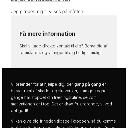
Jeg glæder mig til vi ses på måtten!
Få mere information
Skal vi tage direkte kontakt til dig? Benyt dig af
formularen, og vi ringer til dig hurtigst muligt.
Vi brænder for at hjælpe dig, der gang på gang er
blevet ramt af skader og skavanker, som gentagne
gange har stoppet din træningsrutine, selvom
motivationen er i top. Det er drøn frustrerende, vi ved
det godt!
Vi kan give dig friheden tilbage i kroppen, så du komme
væk fra skaderne, og selv forstår hvorfor de opstår, og