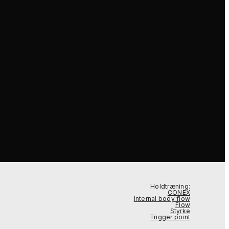
Holdtræning:
CONEX
Internal body flow
Flow
Styrke
Trigger point