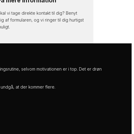
Få mere information
kal vi tage direkte kontakt til dig? Benyt
ig af formularen, og vi ringer til dig hurtigst
uligt.
gsrutine, selvom motivationen er i top. Det er drøn
 undgå, at der kommer flere.