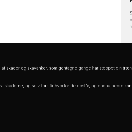
S
d
m
t af skader og skavanker, som gentagne gange har stoppet din trænin
fra skaderne, og selv forstår hvorfor de opstår, og endnu bedre kan