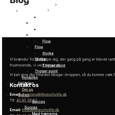
Holdtræning
Holdtræning
CONEX
CONEX
Internal body flow
Internal body flow
Flow
Flow
Styrke
Styrke
Vi brænder for at hjælpe dig, der gang på gang er blevet ram
frustrerende, vi ved det godt!
Trigger point
Trigger point
Vi kan give dig friheden tilbage i kroppen, så du komme væk 
Holdplan
Holdplan
Kontakt os
Om os
Email:
flemming@fitnessforlife.dk
Om os
Tlf.:
40 85 39 83
Succes
Succes
Email:
trine@fitnessforlife.dk
Mød trænerne