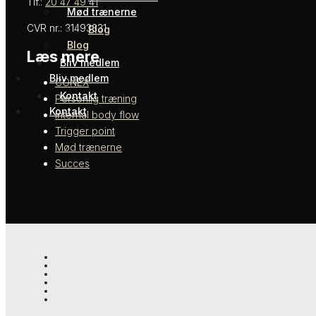
Tlf.:
20 47 49 41
Mød trænerne
CVR nr.: 31493331
Blog
Blog
Læs mere
Bliv medlem
Bliv medlem
CONEX
Kontakt
Personlig træning
Kontakt
Internal body flow
Trigger point
Mød trænerne
Succes