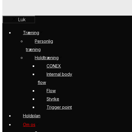
Luk
Træning
Personlig
træning
Holdtræning
CONEX
Internal body
flow
Flow
Styrke
Trigger point
Holdplan
Om os